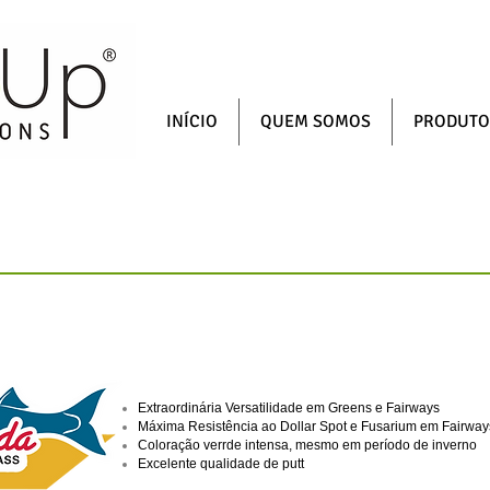
INÍCIO
QUEM SOMOS
PRODUTO
SEMENTES
Extraordinária Versatilidade em Greens e Fairways
Máxima Resistência ao Dollar Spot e Fusarium em Fairwa
Coloração verrde intensa, mesmo em período de inverno
Excelente qualidade de putt