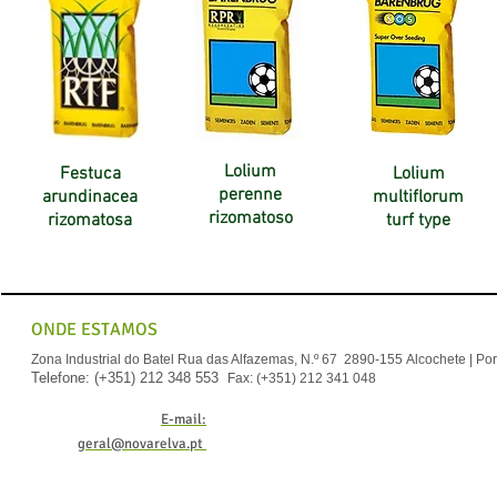
Lolium
Festuca
Lolium
perenne
arundinacea
multiflorum
rizomatoso
rizomatosa
turf type
ONDE ESTAMOS
Zona Industrial do Batel
Rua das Alfazemas, N.º 67
2890-155 Alcochete | Por
Telefone: (+351) 212 348 553
Fax: (+351) 212 341 048
E-mail:
geral@novarelva.pt